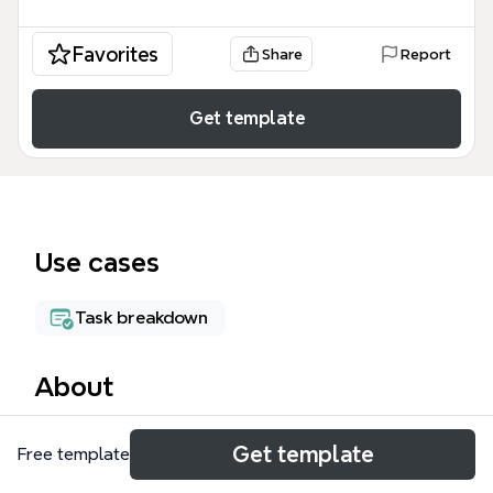
Favorites
Share
Report
Get template
Use cases
Task breakdown
About
Le modèle Liste Produits pour Xmind est un outil
Get template
Free template
d'inventaire structuré conçu pour les gestionnaires
de boutiques et les responsables logistiques. Ce