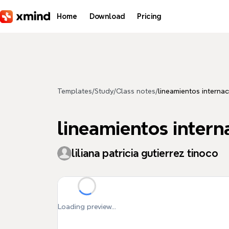
Skip to main content
Home
Download
Pricing
Templates
/
Study
/
Class notes
/
lineamientos interna
lineamientos intern
liliana patricia gutierrez tinoco
Loading preview...