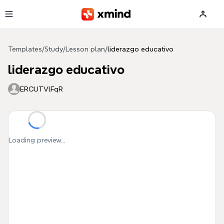
Skip to main content
Templates
/
Study
/
Lesson plan
/
liderazgo educativo
liderazgo educativo
ERCUTVlFqR
Loading preview...