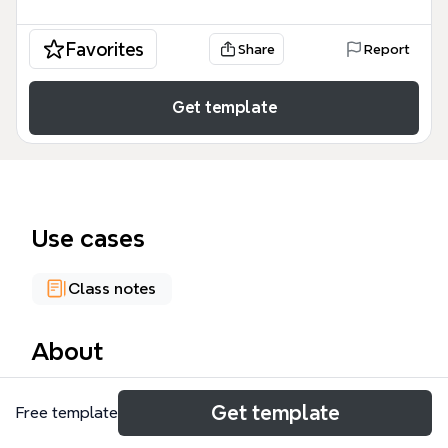
Favorites
Share
Report
Get template
Use cases
Class notes
About
El mapa mental 'licencias de software' cubre 21
Get template
Free template
nodos que explican los tipos de licencias, derechos,
prohibiciones y limitaciones del software. Está