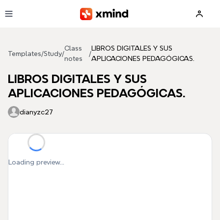
Skip to main content
Class
LIBROS DIGITALES Y SUS
Templates
/
Study
/
/
notes
APLICACIONES PEDAGÓGICAS.
LIBROS DIGITALES Y SUS
APLICACIONES PEDAGÓGICAS.
dianyzc27
Loading preview...