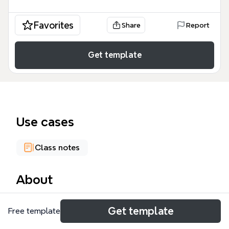
Favorites
Share
Report
Get template
Use cases
Class notes
About
La carte mentale « Les types de textes » regroupe 8
Get template
Free template
grandes catégories de textes, avec pour chacune
leur fonction, des exemples concrets et les