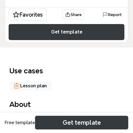
Favorites
Share
Report
Get template
Use cases
Lesson plan
About
Cette mind map pédagogique, conçue pour des
Get template
Free template
élèves de cycle 2 ou 3, détaille un projet de
reproduction de sapins de Noël en géométrie. Elle