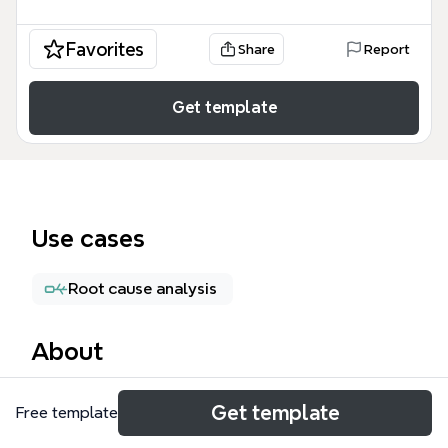
Favorites
Share
Report
Get template
Use cases
Root cause analysis
About
La plantilla 'Lecciones aprendidas' de Xmind es un
Get template
Free template
mapa mental de 57 nodos diseñado para que
equipos de proyectos capturen, analicen y reutilicen