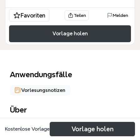
Favoriten
Teilen
Melden
Vorlage holen
Anwendungsfälle
Vorlesungsnotizen
Über
Le monde du Travail est un modèle Xmind qui
Vorlage holen
Kostenlose Vorlage
explore en profondeur les dynamiques
professionnelles actuelles à travers 184 nœuds