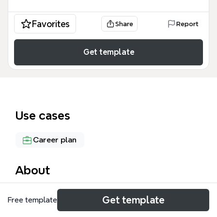
Favorites
Share
Report
Get template
Use cases
Career plan
About
Le LE FORMATEUR mind map est un guide complet
Get template
Free template
conçu pour les professionnels de l'éducation et les
aspirants pédagogues, couvrant les 47 points clés