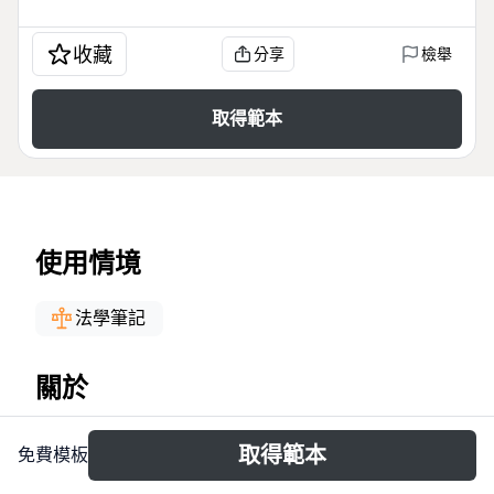
收藏
分享
檢舉
取得範本
使用情境
法學筆記
關於
Cette mind map dédiée au droit de l'Union
取得範本
免費模板
européenne couvre 40 nœuds répartis en trois
branches principales : le bloc légal, le contrôle de la