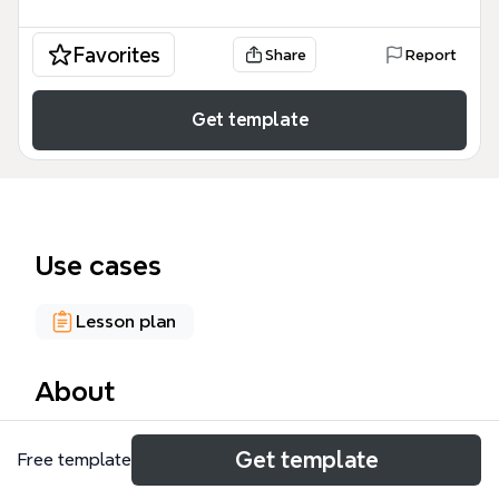
Favorites
Share
Report
Get template
Use cases
Lesson plan
About
LAS VOCALES es un mapa mental educativo
Get template
Free template
diseñado para enseñar las cinco vocales del
alfabeto español (A, E, I, O, U) a niños en edad