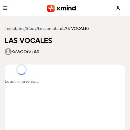
Skip to main content
Templates
/
Study
/
Lesson plan
/
LAS VOCALES
LAS VOCALES
KuWOOrVzAR
Loading preview...