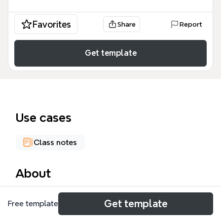
Favorites
Share
Report
Get template
Use cases
Class notes
About
Ce modèle de carte mentale La Société gauloise
Get template
Free template
offre une vue d'ensemble structurée de la
civilisation celte durant l'Antiquité, couvrant la