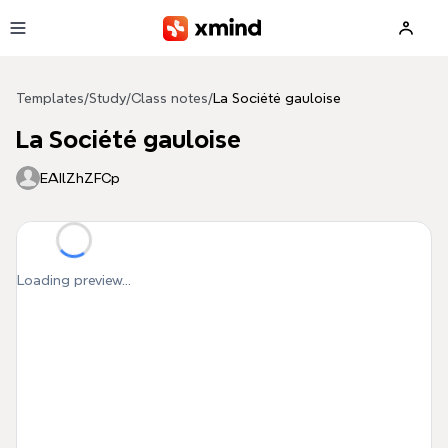
Skip to main content
Templates
/
Study
/
Class notes
/
La Société gauloise
La Société gauloise
EAIlZhZFCp
Loading preview...