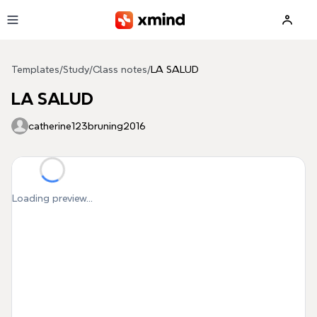
Skip to main content
Templates
/
Study
/
Class notes
/
LA SALUD
LA SALUD
catherine123bruning2016
Loading preview...