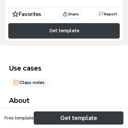
Favorites
Share
Report
Get template
Use cases
Class notes
About
La plantilla de mapa mental 'LA SALUD' de Xmind
Get template
Free template
define la salud como un estado de completo
bienestar físico, mental y social, cubriendo 9 nodos