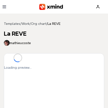
Skip to main content
Templates
/
Work
/
Org chart
/
La REVE
La REVE
mathieucoste
Loading preview...