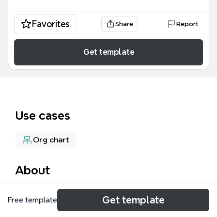
Favorites
Share
Report
Get template
Use cases
Org chart
About
La REVE est un écosystème collaboratif structuré
Get template
Free template
autour de quatre espaces clés : Espace d'animation,
Espace Projets, Espace Personnel et Espace