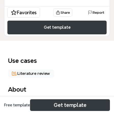
Favorites
Share
Report
Get template
Use cases
Literature review
About
La locandiera mind map è uno strumento didattico
Get template
Free template
completo per analizzare la celebre commedia di
Carlo Goldoni, scritta tra il 1752 e il 1753. Questo La