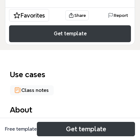
Favorites
Share
Report
Get template
Use cases
Class notes
About
El mapa mental 'La Información' de Xmind es una
Get template
Free template
plantilla educativa que desglosa el concepto de
información en 31 nodos, cubriendo sus