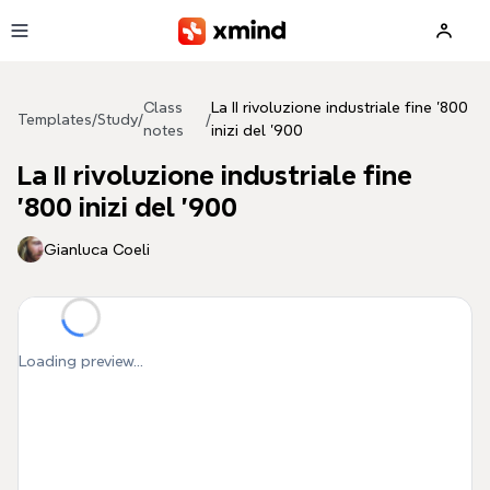
Skip to main content
Class
La II rivoluzione industriale fine '800
Templates
/
Study
/
/
notes
inizi del '900
La II rivoluzione industriale fine
'800 inizi del '900
Gianluca Coeli
Loading preview...