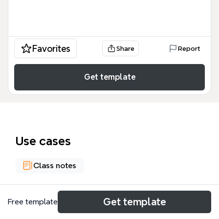
Favorites
Share
Report
Get template
Use cases
Class notes
About
Get template
Free template
Este mapa mental de 26 nodos explora la génesis