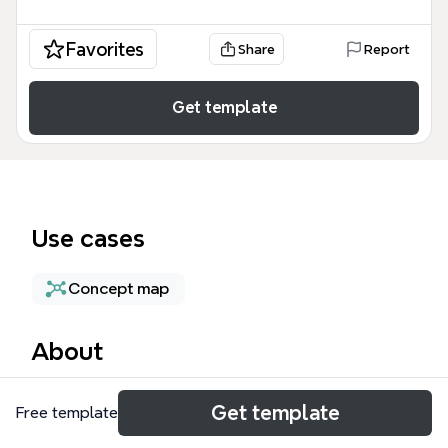
Favorites
Share
Report
Get template
Use cases
Concept map
About
La plantilla 'la famillia' de Xmind es una guía
Get template
Free template
interactiva de 84 nodos diseñada para enseñar a
nuevos usuarios cómo crear, estructurar y