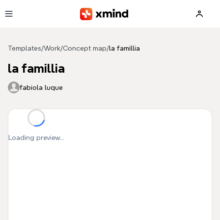
Skip to main content
Templates
/
Work
/
Concept map
/
la famillia
la famillia
fabiola luque
Loading preview...