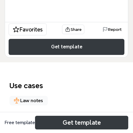
Favorites
Share
Report
Get template
Use cases
Law notes
About
Get template
Free template
Aquest mapa conceptual de 47 nodes analitza la