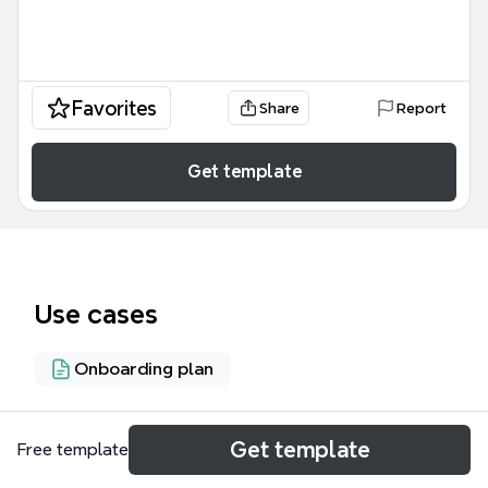
Favorites
Share
Report
Get template
Use cases
Onboarding plan
About
Get template
Free template
Esta plantilla de Xmind sobre la ARH y la gestión