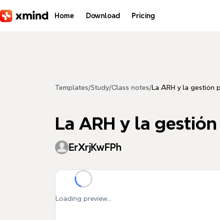
Skip to main content
Home
Download
Pricing
Templates
/
Study
/
Class notes
/
La ARH y la gestión
La ARH y la gestió
ErXrjKwFPh
Loading preview...