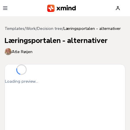
Skip to main content
Templates
/
Work
/
Decision tree
/
Læringsportalen - alternativer
Læringsportalen - alternativer
Atle Røijen
Loading preview...