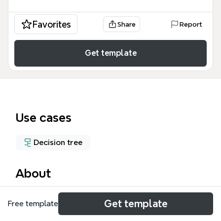
Favorites
Share
Report
Get template
Use cases
Decision tree
About
Læringsportalen - alternativer er en
Get template
Free template
beslutningsstøtte-mindmap for team som vurderer
oppgraderingsstrategier for læringsportalen. Den