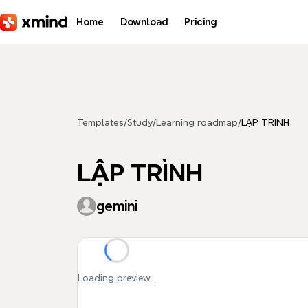
Skip to main content
Home
Download
Pricing
Templates
/
Study
/
Learning roadmap
/
LẬP TRÌNH
LẬP TRÌNH
gemini
Loading preview...