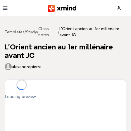
Skip to main content
Class
L'Orient ancien au 1er millénaire
Templates
/
Study
/
/
notes
avant JC
L'Orient ancien au 1er millénaire
avant JC
alexandrepierre
Loading preview...