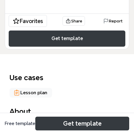
Favorites
Share
Report
Get template
Use cases
Lesson plan
About
Get template
Free template
O template 'Língua Portuguesa - Mês de Janeiro' é
um mapa mental para professores e alunos do