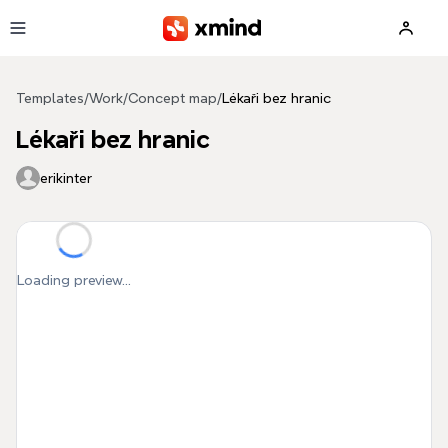
Skip to main content
Templates
/
Work
/
Concept map
/
Lékaři bez hranic
Lékaři bez hranic
erikinter
Loading preview...