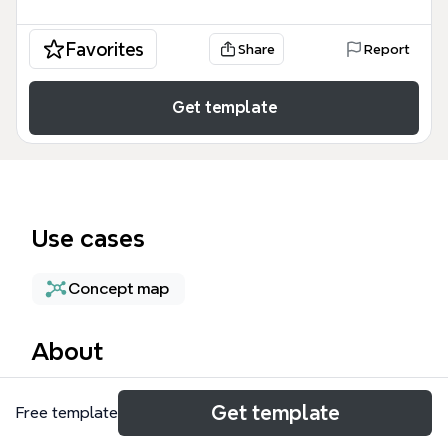
Favorites
Share
Report
Get template
Use cases
Concept map
About
Šablona myslenkové mapy Lékaři bez hranic
Get template
Free template
poskytuje strukturovaný přehled o humanitární
organizaci, pokrývající 7 hlavních oblastí: