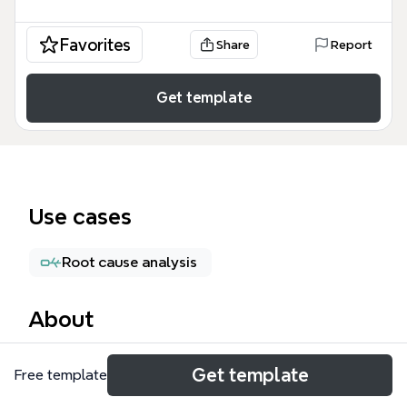
Favorites
Share
Report
Get template
Use cases
Root cause analysis
About
LỐI TÍN HIỆU là mind map dành cho kỹ thuật viên và
Get template
Free template
nhân viên hỗ trợ kỹ thuật trong lĩnh vực truyền hình
trả tiền, phân loại 49 nút lỗi tín hiệu thành 5 nhánh