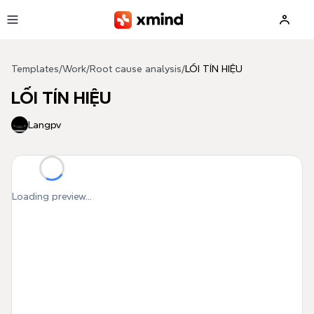
Skip to main content
Templates
/
Work
/
Root cause analysis
/
LỐI TÍN HIỆU
LỐI TÍN HIỆU
Langpv
Loading preview...