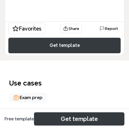
Favorites
Share
Report
Get template
Use cases
Exam prep
About
Get template
Free template
Ce plan détaillé de 24 nœuds couvre le régime nazi