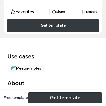
Favorites
Share
Report
Get template
Use cases
Meeting notes
About
Эта mind map «Ты know English» содержит 72
Get template
Free template
узла и охватывает ключевые аспекты
организации проекта по изучению английского