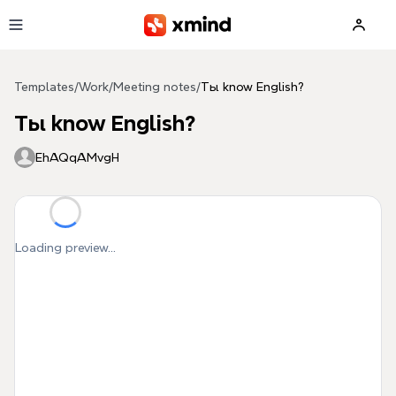
Skip to main content
Templates
/
Work
/
Meeting notes
/
Ты know English?
Ты know English?
EhAQqAMvgH
Loading preview...