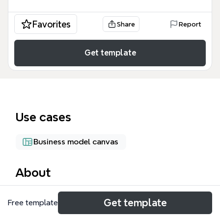
Favorites
Share
Report
Get template
Use cases
Business model canvas
About
A KAV mind map egy magyar építőipari vállalat
Get template
Free template
stratégiai és operatív modelljét ábrázolja, amely 7 fő
ágra és 40 csomópontra épül. A térkép olyan