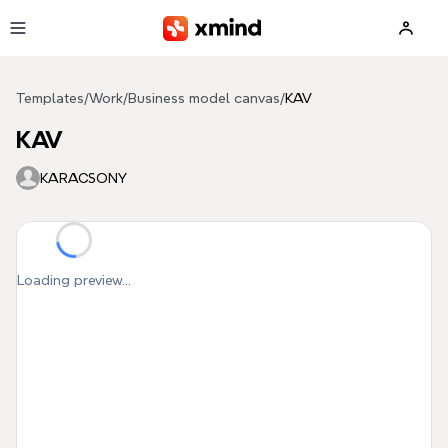
Skip to main content
Templates
/
Work
/
Business model canvas
/
KAV
KAV
KARACSONY
Loading preview...