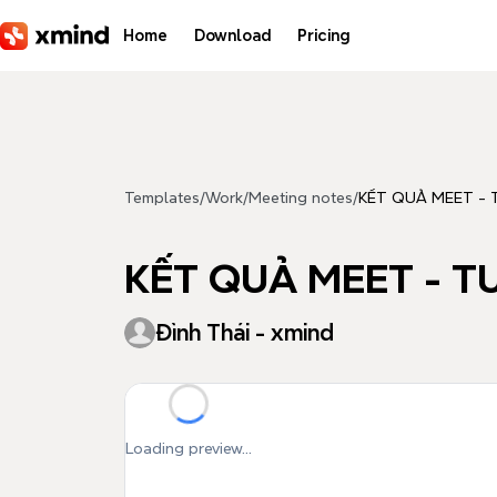
Skip to main content
Home
Download
Pricing
Templates
/
Work
/
Meeting notes
/
KẾT QUẢ MEET - 
KẾT QUẢ MEET - TU
Đình Thái - xmind
Loading preview...