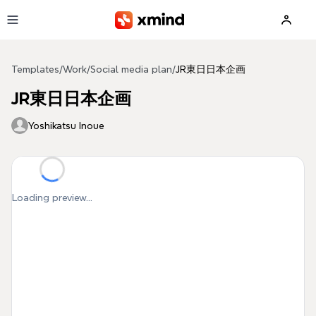
Skip to main content
Templates
/
Work
/
Social media plan
/
JR東日日本企画
JR東日日本企画
Yoshikatsu Inoue
Loading preview...