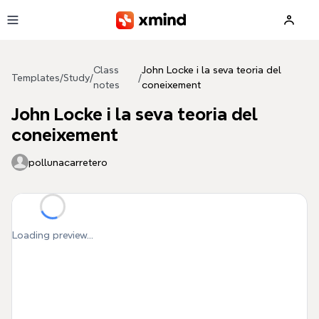
Skip to main content
Class
John Locke i la seva teoria del
Templates
/
Study
/
/
notes
coneixement
John Locke i la seva teoria del
coneixement
pollunacarretero
Loading preview...