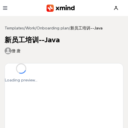
Skip to main content
Templates
/
Work
/
Onboarding plan
/
新员工培训--Java
新员工培训--Java
僧 唐
Loading preview...