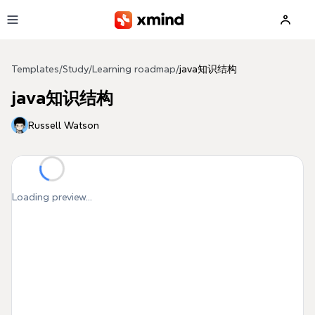
Skip to main content
Templates
/
Study
/
Learning roadmap
/
java知识结构
java知识结构
Russell Watson
Loading preview...