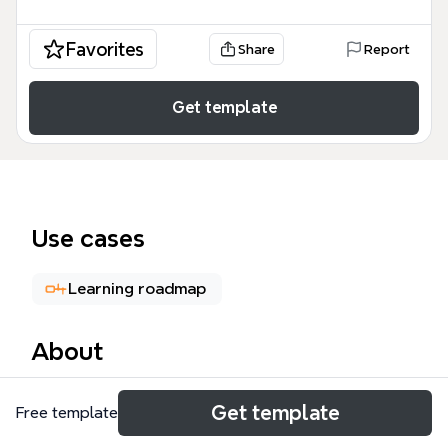
Favorites
Share
Report
Get template
Use cases
Learning roadmap
About
Java知识结构思维导图模板涵盖了Java开发者所需的11
Get template
Free template
大核心知识领域，总计177个节点。从基础语法、面向
对象编程到JVM内存管理，从数据结构与算法到设计模