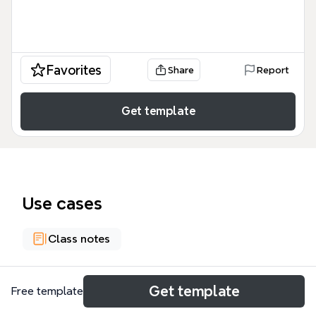
Favorites
Share
Report
Get template
Use cases
Class notes
About
Get template
Free template
Το mind map «Θεωρία Προσκόλλησης (J. Bowlby)»