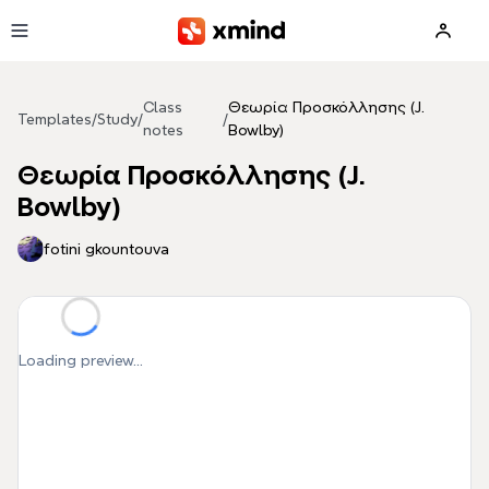
Skip to main content
Class
Θεωρία Προσκόλλησης (J.
Templates
/
Study
/
/
notes
Bowlby)
Θεωρία Προσκόλλησης (J.
Bowlby)
fotini gkountouva
Loading preview...