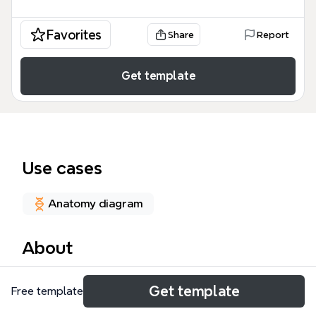
Favorites
Share
Report
Get template
Use cases
Anatomy diagram
About
Il template ITTERO è una mappa mentale
Get template
Free template
dettagliata progettata per studenti di medicina e
professionisti sanitari, che copre l'intero percorso