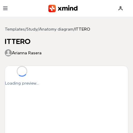
Skip to main content
Templates
/
Study
/
Anatomy diagram
/
ITTERO
ITTERO
Arianna Rasera
Loading preview...