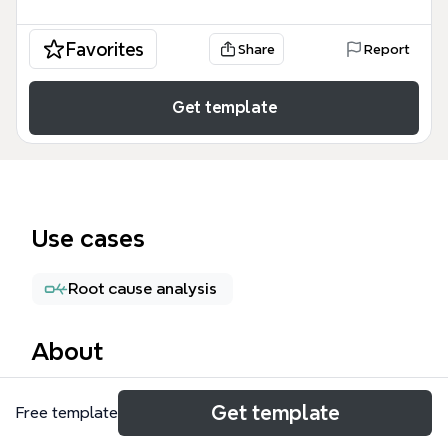
Favorites
Share
Report
Get template
Use cases
Root cause analysis
About
De IT breach forensics mind map van Xmind biedt
Get template
Free template
een gestructureerd raamwerk voor het
onderzoeken van cyberincidenten, met 83