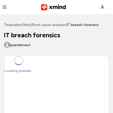
Skip to main content
Templates
/
Work
/
Root cause analysis
/
IT breach forensics
IT breach forensics
jjvanderneut
Loading preview...