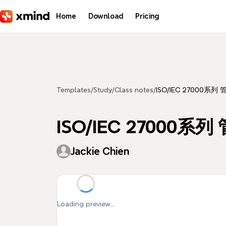
Skip to main content
Home
Download
Pricing
Templates
/
Study
/
Class notes
/
ISO/IEC 27000系
ISO/IEC 27000
Jackie Chien
Loading preview...