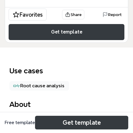
Favorites
Share
Report
Get template
Use cases
Root cause analysis
About
Le diagramme d'Ishikawa (ou diagramme en arêtes
Get template
Free template
de poisson) est un outil de management visant à
identifier les causes racines d'un problème. Ce