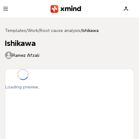
Skip to main content
Templates
/
Work
/
Root cause analysis
/
Ishikawa
Ishikawa
Ramez Afzali
Loading preview...