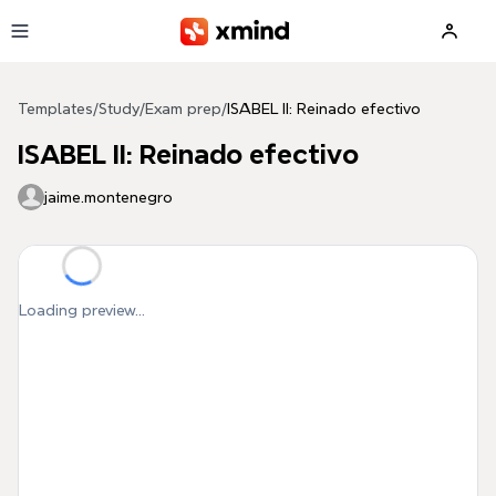
Skip to main content
Templates
/
Study
/
Exam prep
/
ISABEL II: Reinado efectivo
ISABEL II: Reinado efectivo
jaime.montenegro
Loading preview...