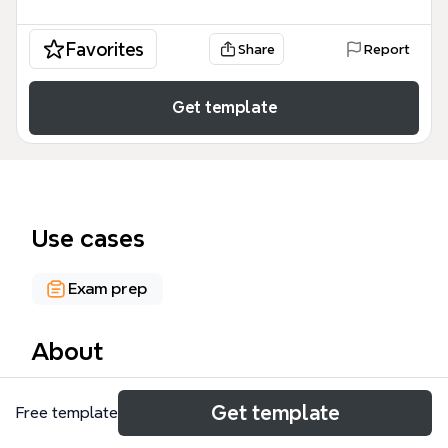
Favorites
Share
Report
Get template
Use cases
Exam prep
About
El mapa mental 'ISABEL II: Reinado efectivo' cubre
Get template
Free template
las cuatro etapas clave del reinado efectivo de
Isabel II (1843-1868), con 77 nodos que detallan los