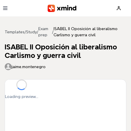
Skip to main content
Exam
ISABEL II Oposición al liberalismo
Templates
/
Study
/
/
prep
Carlismo y guerra civil
ISABEL II Oposición al liberalismo
Carlismo y guerra civil
jaime.montenegro
Loading preview...