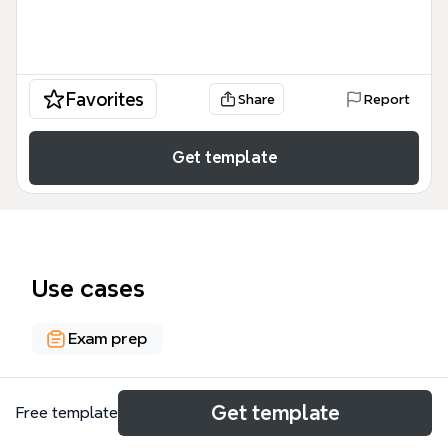
Favorites
Share
Report
Get template
Use cases
Exam prep
About
Get template
Free template
La plantilla 'ISABEL II Oposición al liberalismo