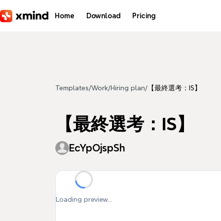
Skip to main content
Home
Download
Pricing
Templates
/
Work
/
Hiring plan
/
【最終選考：IS】
【最終選考：IS】
EcYpOjspSh
Loading preview...