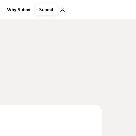
Submit
Why Submit