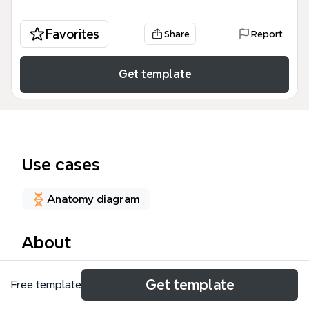
Favorites
Share
Report
Get template
Use cases
Anatomy diagram
About
La Insuficiencia Renal Crónica (IRC) es una pérdida
Get template
Free template
progresiva e irreversible de la función renal. Este
mapa mental de Xmind, con 57 nodos, organiza las