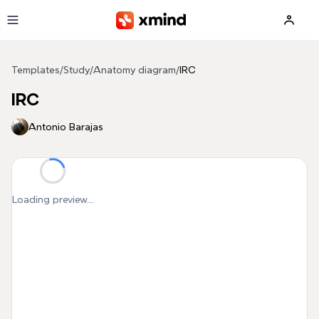
Skip to main content
Templates
/
Study
/
Anatomy diagram
/
IRC
IRC
Antonio Barajas
Loading preview...