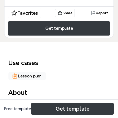
Favorites
Share
Report
Get template
Use cases
Lesson plan
About
El template 'IPSUM: iPad en la educación' es un
Get template
Free template
mapa mental de 244 nodos diseñado para
educadores, coordinadores TIC y equipos