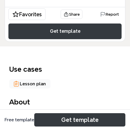
Favorites
Share
Report
Get template
Use cases
Lesson plan
About
Ce mind map « Introduction » présente la
Get template
Free template
plateforme d'apprentissage en ligne Moodle et
l'hébergeur Moostic, avec 78 nœuds répartis en 5