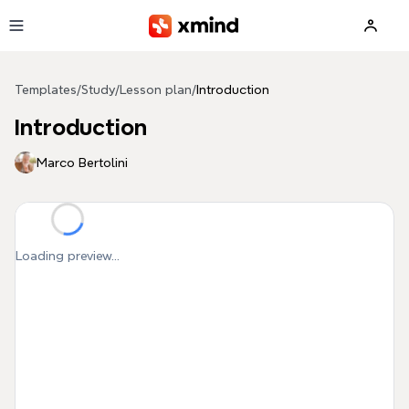
Skip to main content
Templates
/
Study
/
Lesson plan
/
Introduction
Introduction
Marco Bertolini
Loading preview...