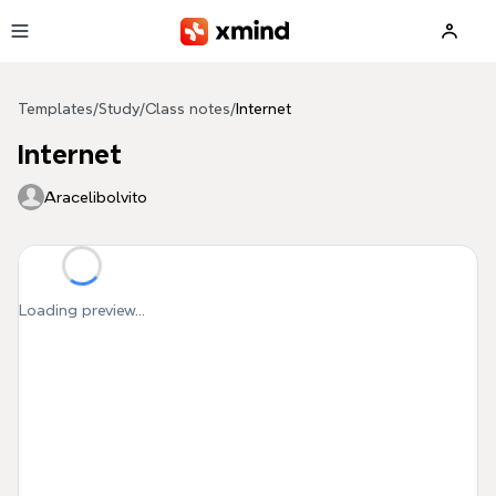
Skip to main content
Templates
/
Study
/
Class notes
/
Internet
Internet
Aracelibolvito
Loading preview...