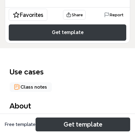
Favorites
Share
Report
Get template
Use cases
Class notes
About
El mapa mental 'Internet' es una plantilla educativa
Get template
Free template
que desglosa la historia, características, usuarios y
servicios de la red global, con 74 nodos