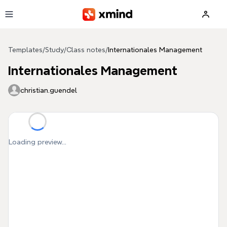
Skip to main content
Templates
/
Study
/
Class notes
/
Internationales Management
Internationales Management
christian.guendel
Loading preview...