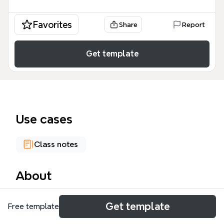
Favorites
Share
Report
Get template
Use cases
Class notes
About
Die Mindmap 'Internationales Management'
Get template
Free template
analysiert die globalen Verflechtungen der
Automobilindustrie am Beispiel der Daimler AG. Mit